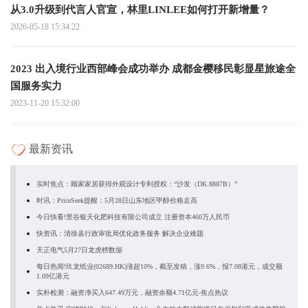
从3.0升级到代言人官宣，林里LINLEE如何打开新增量？
2026-05-18 15:34:22
2023 出入境行业西部峰会成功举办 成都金樱移民彰显星旅途全
国服务实力
2023-11-20 15:32:00
最新资讯
实时焦点：顾家家居获得外观设计专利授权：“沙发（DK.8887B）”
时讯：PriceSeek提醒：5月28日山东地区甲醇价格走高
今日快看!景谷银天化肥科技有限公司成立 注册资本460万人民币
快资讯：清徐县行政审批局优化政务服务 解决企业难题
天正电气5月27日龙虎榜数据
每日热闻!玖龙纸业(02689.HK)涨超10%，截至发稿，涨9.6%，报7.08港元，成交额
1.09亿港元
实朴检测：融资净买入647.49万元，融资余额4.71亿元-焦点热议