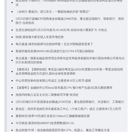
焦点热讯:宁德时代：与Solarpro Holding合作的大型储能项目在保加利亚成功并网投
运
（乡村行·看振兴）浙江庆元：一颗甜桔柚的共富“突围记”
5月25日医疗器械ETF招商基金份额减少800万份，重仓股迈瑞医疗、联影医疗、英科
医疗-当前热讯
生意社涤纶短纤5月25日均差为-65.06元/吨 由负向缩小重新扩大 今热点
快报:港珠澳大桥呈现人车货齐增态势
每日速递:城市的脉搏与自然的呼吸！北京夕阳晚霞美景来了
新城市建设发展(00456.HK)完成发行总计2764.9万股认购股份
焦点速递！国家金融监督管理总局青岛监管局核准崔勐恒丰银行股份有限公司青岛分
行行长助理任职资格
【播资讯】【调研快报】粤宏远A接待粤宏远A2025年度暨2026年第一季度业绩说明
会采用网络远程方式进行,面向全体投资者调研
中山市星恒泰科技有限公司成立 注册资本10万人民币-观察
【速看料】金融软件公司Intuit宣布裁员17% 预计将产生超3亿美元重组费用
泡泡玛特购入北京太古坊二期整栋写字楼 快消息
5月19日银行ETF富国基金份额减少330万份，重仓股招商银行、兴业银行、工商银行
新动态：深圳市龙岗区泽丰裁床加工中心（个体工商户）成立 注册资本1万人民币
最新快讯!智界V9完成行业首次110km/h三侧极限碰撞实测
今日精选:索辰科技(688507)龙虎榜数据(05-15)
焦点快报!午评：创业板指探底回升涨0.57%，机器人、氟化工等概念大涨