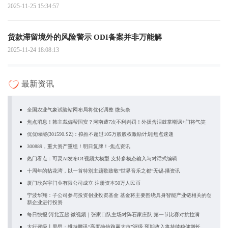
2025-11-25 15:34:57
货款滞留境外的风险警示 ODI备案并非万能解
2025-11-24 18:08:13
最新资讯
全国农业气象试验站网布局将优化调整 微头条
焦点消息！韩主裁偏帮国安？河南遭7次不利判罚！外援含泪鼓掌嘲讽+门将气笑
优优绿能(301590.SZ)：拟推不超过105万股股权激励计划|焦点速递
300889，重大资产重组！明日复牌！-焦点资讯
热门看点：可灵AI发布O1视频大模型 支持多模态输入与对话式编辑
十周年的拈花湾，以一首特别主题歌致敬“世界音乐之都”无锡-播资讯
厦门欣兴宇门业有限公司成立 注册资本50万人民币
宁波华翔：子公司参与投资创业投资基金 基金将主要围绕具身智能产业链相关的创
新企业进行投资
每日快报!河北五超·微视频｜张家口队主场对阵石家庄队 第一节比赛对抗拉满
大行评级丨里昂：维持腾讯“高度确信跑赢大市”评级 预期收入将持续稳健增长