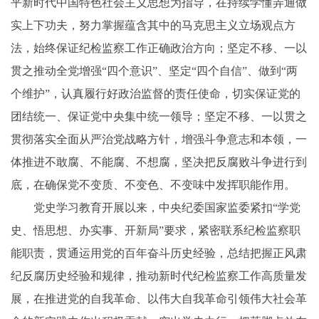
平新时代中国特色社会主义思想为指导，在持续学懂弄通做
实上下功夫，努力掌握蕴含其中的马克思主义立场观点方
法，始终保证纪检监察工作正确政治方向；坚定不移、一以
贯之推动全党增强“四个意识”、坚定“四个自信”、做到“两
个维护”，认真履行好政治监督的责任使命，切实保证党的
团结统一、保证党中央集中统一领导；坚定不移、一以贯之
贯彻落实全面从严治党战略方针，增强斗争意志和本领，一
体推进不敢腐、不能腐、不想腐，坚决把反腐败斗争进行到
底，在确保党不变质、不变色、不变味中发挥职能作用。
党史学习教育开展以来，中央纪委国家监委紧扣“学党
史、悟思想、办实事、开新局”要求，紧密联系纪检监察职
能职责，贯通运用党的百年奋斗历史经验，总结把握正风肃
纪反腐历史经验和规律，推动新时代纪检监察工作高质量发
展，在推进党的自我革命、以伟大自我革命引领伟大社会革