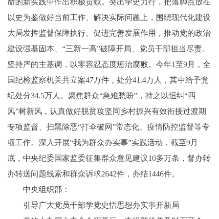
命的新实践中作出积极贡献。突出学史力行，把落脚点放在
以史为鉴做好当前工作、解决实际问题上，围绕现代化建设
大局发挥监督保障执行、促进完善发展作用，推动党的政治
建设强基固本、“三新一高”破障开局、党员干部担当尽责。
坚持严的主基调，以零容忍态度惩治腐败。今年1至9月，全
国纪检监察机关共立案47万件，处分41.4万人，其中给予党
纪处分34.5万人。聚焦群众“急难愁盼”，持之以恒纠“四
风”树新风，认真做好脱贫攻坚同乡村振兴有效衔接过渡期
专项监督、扫黑除恶“打伞破网”常态化、疫情防控监督等专
项工作。深入开展“我为群众办实事”实践活动，截至9月
底，中央纪委国家监委征集群众意见建议10多万条，督办转
办转送问题线索和群众诉求2642件，办结1446件。
中央组织部：
引导广大党员干部学党史悟思想办实事开新局