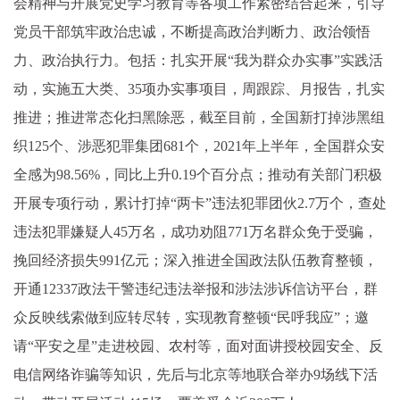
会精神与开展党史学习教育等各项工作紧密结合起来，引导
党员干部筑牢政治忠诚，不断提高政治判断力、政治领悟
力、政治执行力。包括：扎实开展“我为群众办实事”实践活
动，实施五大类、35项办实事项目，周跟踪、月报告，扎实
推进；推进常态化扫黑除恶，截至目前，全国新打掉涉黑组
织125个、涉恶犯罪集团681个，2021年上半年，全国群众安
全感为98.56%，同比上升0.19个百分点；推动有关部门积极
开展专项行动，累计打掉“两卡”违法犯罪团伙2.7万个，查处
违法犯罪嫌疑人45万名，成功劝阻771万名群众免于受骗，
挽回经济损失991亿元；深入推进全国政法队伍教育整顿，
开通12337政法干警违纪违法举报和涉法涉诉信访平台，群
众反映线索做到应转尽转，实现教育整顿“民呼我应”；邀
请“平安之星”走进校园、农村等，面对面讲授校园安全、反
电信网络诈骗等知识，先后与北京等地联合举办9场线下活