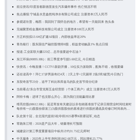
前沿资讯!印度首都新德里发生汽车爆炸事件 伤亡情况不明
焦点播报:宁城县水意盎然纯净水有限公司成立 注册资本2万人民币
参观诺坎普，梅西：我回到了我怀念的地方，希望有一天能回来 热头条
无锡聚景程金属科技有限公司成立 注册资本100万人民币
方正科技拟13.64亿扩建AI项目，内部收益率近20%
青岛银行：股东国信产融控股增持H股，权益变动触及1% 焦点日报
报道:工业富联大赚225亿，总市值要超中石油？
东江环保(00895.HK)：前三季度净亏损5.60亿元_今日精选
快资讯：今晚首播！CCTV1新剧开播，10位实力派助阵，配角不错，收视要爆
还在读高中！拜仁17岁男孩奇幻4天：2天上学+2天踢球 2场2球2破荒|今日热门
东契奇首节23分，追平了科比和库兹马的队史首节得分纪录
当前看点!东台市雷克斯五金经营部（个体工商户）成立 注册资本2万人民币
阿特卡梅：进球了也没那么开心，因为我们没能赢得比赛
维亮控股(08612.HK)：延迟寄发有关建议以非包销基准按于记录日期营业时间结束时
每持有一(1)股股份获发三(3)股供股股份的基准进行供股的通函及经修订时间表内容
摘要 前沿热点
队史第十冠，全北现代提前5轮夺得2025赛季K联赛冠军_动态
零跑朱江明：2026是产品大年，销量增长可预期
城建设计第三季度重要项目中标共计约31.75亿元|即时
中天服务：2025年上半年净利润1862.68万元，同比增长25.77%