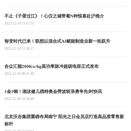
不止《子胥过江》！心仪之城带着N种惊喜赴沪推介
2025-12-10 11:57:55
智变时代已来！联想以混合式AI赋能制造业新一轮跃升
2025-12-10 11:18:27
合众汇能200Kw/kg高功率脉冲超级电容正式发布
2025-12-10 09:31:49
1金3铜！湘泳健儿残特奥会劈波斩浪勇争先|时快讯
2025-12-09 22:29:49
北京沃谷集团重磅布局南宁 阳光之日会员店打造高品质零售新
标杆