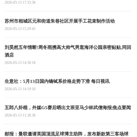
2026-05-13 17:33:38
苏州市相城区元和街道朱巷社区开展手工花束制作活动
2026-05-13 15:29:45
刘昊然五年情断!周冬雨携高大帅气男逛海洋公园亲密贴贴,同回
酒店
2026-05-13 14:36:18
生意社：5月13日国内镝铽系价格走势下滑 每日视讯
2026-05-13 14:19:18
五郎八卦棍，外媒G5赛后晒出文班亚马少林武僧海报|焦点要闻
2026-05-13 11:36:38
邮报：曼联邀请英国顶流足球博主助阵，发布新款第三客场球