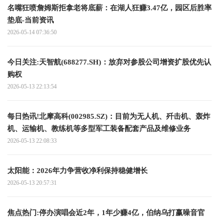
名嘴狂喷詹姆斯拒拿老将底薪：在湖人狂赚3.47亿，园区后胜率
垫底-当前资讯
2026-05-14 07:36:50
今日关注:天智航(688277.SH)：放弃对参股公司增资扩股优先认
购权
2026-05-13 22:13:54
每日热讯!北摩高科(002985.SZ)：目前为无人机、歼击机、轰炸
机、运输机、教练机等多型军工装备配套产品及维修业务
2026-05-13 22:08:33
太阳能：2026年力争营收净利保持稳健增长
2026-05-13 20:57:31
焦点热门:停办演唱会近2年，1年少赚4亿，伯纳乌打赢噪音官