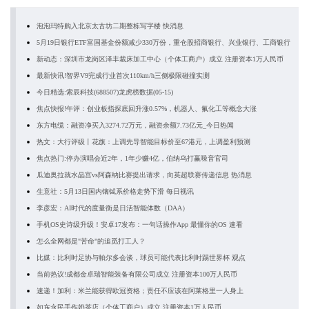
泡泡玛特购入北京太古坊二期整栋写字楼 快消息
5月19日银行ETF富国基金份额减少330万份，重仓股招商银行、兴业银行、工商银行
新动态：深圳市龙岗区泽丰裁床加工中心（个体工商户）成立 注册资本1万人民币
最新快讯!智界V9完成行业首次110km/h三侧极限碰撞实测
今日精选:索辰科技(688507)龙虎榜数据(05-15)
焦点快报!午评：创业板指探底回升涨0.57%，机器人、氟化工等概念大涨
东方电缆：融资净买入3274.72万元，融资余额7.73亿元_今日热闻
热文：大行评级丨花旗：上调先导智能目标价至67港元，上调盈利预测
焦点热门:停办演唱会近2年，1年少赚4亿，伯纳乌打赢噪音官司
瓜迪奥拉就水晶宫vs阿森纳比赛提出请求，向英超联赛传递信息 热消息
生意社：5月13日国内镝铽系价格走势下滑 每日视讯
李彦宏：AI时代的度量衡是日活智能体数（DAA）
手机OS史诗级升级！安卓17发布：一句话操作App 最懂你的OS 速看
怎么全网都是"苦命"的追觅打工人？
比媒：比利时足协与帕尔多会谈，球员可能代表比利时踢世界杯 观点
当前热议!成都金卓瑞智能装备有限公司成立 注册资本100万人民币
速递！加利：米兰能获得欧冠资格；责任不应该在阿莱格里一人身上
如东永民手作奶茶店（个体工商户）成立 注册资本1万人民币