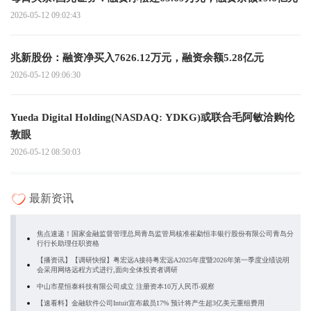
2026-05-12 09:02:43
兆新股份：融资净买入7626.12万元，融资余额5.28亿元
2026-05-12 09:06:30
Yueda Digital Holding(NASDAQ: YDKG)或联合毛阿敏洽购伦
敦眼
2026-05-12 08:50:03
最新资讯
焦点速递！国家金融监督管理总局青岛监管局核准崔勐恒丰银行股份有限公司青岛分
行行长助理任职资格
【播资讯】【调研快报】粤宏远A接待粤宏远A2025年度暨2026年第一季度业绩说明
会采用网络远程方式进行,面向全体投资者调研
中山市星恒泰科技有限公司成立 注册资本10万人民币-观察
【速看料】金融软件公司Intuit宣布裁员17% 预计将产生超3亿美元重组费用