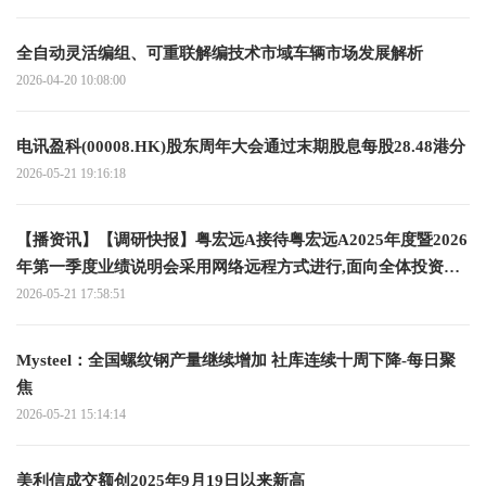
全自动灵活编组、可重联解编技术市域车辆市场发展解析
2026-04-20 10:08:00
电讯盈科(00008.HK)股东周年大会通过末期股息每股28.48港分
2026-05-21 19:16:18
【播资讯】【调研快报】粤宏远A接待粤宏远A2025年度暨2026
年第一季度业绩说明会采用网络远程方式进行,面向全体投资者
调研
2026-05-21 17:58:51
Mysteel：全国螺纹钢产量继续增加 社库连续十周下降-每日聚
焦
2026-05-21 15:14:14
美利信成交额创2025年9月19日以来新高