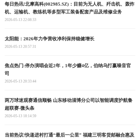
每日热讯!北摩高科(002985.SZ)：目前为无人机、歼击机、轰炸
机、运输机、教练机等多型军工装备配套产品及维修业务
2026-05-13 22:08:33
太阳能：2026年力争营收净利保持稳健增长
2026-05-13 20:57:31
焦点热门:停办演唱会近2年，1年少赚4亿，伯纳乌打赢噪音官
司
2026-05-13 20:33:44
两万球迷观赛通信顺畅 山东移动淄博分公司以智能调度护航鲁
超联赛-微头条
2026-05-13 18:14:59
当前热议!快递进村打通“最后一公里” 福建三明客货邮融合惠及