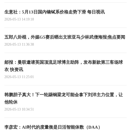
生意社：5月13日国内镝铽系价格走势下滑 每日视讯
2026-05-13 14:19:18
五郎八卦棍，外媒G5赛后晒出文班亚马少林武僧海报|焦点要闻
2026-05-13 11:36:38
邮报：曼联邀请英国顶流足球博主助阵，发布新款第三客场球
衣 快资讯
2026-05-13 11:25:01
韩鹏胆子真大！下一轮踢铜梁龙可能会拿下刘洋主力位置，让
他轮休
2026-05-13 10:34:51
李彦宏：AI时代的度量衡是日活智能体数（DAA）