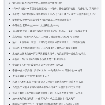
泡泡玛特购入北京太古坊二期整栋写字楼 快消息
5月19日银行ETF富国基金份额减少330万份，重仓股招商银行、兴业银行、工商银行
新动态：深圳市龙岗区泽丰裁床加工中心（个体工商户）成立 注册资本1万人民币
最新快讯!智界V9完成行业首次110km/h三侧极限碰撞实测
今日精选:索辰科技(688507)龙虎榜数据(05-15)
焦点快报!午评：创业板指探底回升涨0.57%，机器人、氟化工等概念大涨
东方电缆：融资净买入3274.72万元，融资余额7.73亿元_今日热闻
热文：大行评级丨花旗：上调先导智能目标价至67港元，上调盈利预测
焦点热门:停办演唱会近2年，1年少赚4亿，伯纳乌打赢噪音官司
瓜迪奥拉就水晶宫vs阿森纳比赛提出请求，向英超联赛传递信息 热消息
生意社：5月13日国内镝铽系价格走势下滑 每日视讯
李彦宏：AI时代的度量衡是日活智能体数（DAA）
手机OS史诗级升级！安卓17发布：一句话操作App 最懂你的OS 速看
怎么全网都是"苦命"的追觅打工人？
比媒：比利时足协与帕尔多会谈，球员可能代表比利时踢世界杯 观点
当前热议!成都金卓瑞智能装备有限公司成立 注册资本100万人民币
速递！加利：米兰能获得欧冠资格；责任不应该在阿莱格里一人身上
如东永民手作奶茶店（个体工商户）成立 注册资本1万人民币
惠泰医疗(688617.SH)：董事长赵宇翔拟增持200万元-300万元股份