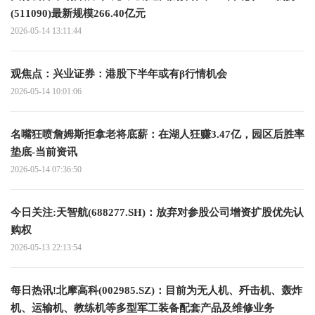
(511090)最新规模266.40亿元
2026-05-14 13:11:44
观焦点：兴业证券：港股下半年或有β行情机会
2026-05-14 10:01:06
名嘴狂喷詹姆斯拒拿老将底薪：在湖人狂赚3.47亿，园区后胜率
垫底-当前资讯
2026-05-14 07:36:50
今日关注:天智航(688277.SH)：放弃对参股公司增资扩股优先认
购权
2026-05-13 22:13:54
每日热讯!北摩高科(002985.SZ)：目前为无人机、歼击机、轰炸
机、运输机、教练机等多型军工装备配套产品及维修业务