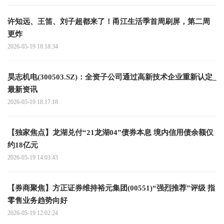
许知远、王笛、刘子超都来了！甬江生活季首周刷屏，第二周
更炸
2026-05-19 18:18:34
昊志机电(300503.SZ)：全资子公司通过高新技术企业重新认定_
最新资讯
2026-05-19 18:17:18
【独家焦点】龙湖兑付“21龙湖04”债券本息 境内信用债余额仅
约18亿元
2026-05-19 14:03:43
【券商聚焦】方正证券维持裕元集团(00551)“强烈推荐”评级 指
零售业务趋势向好
2026-05-19 12:02:24