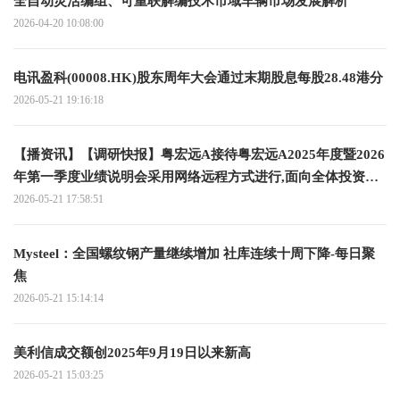
全自动灵活编组、可重联解编技术市域车辆市场发展解析
2026-04-20 10:08:00
电讯盈科(00008.HK)股东周年大会通过末期股息每股28.48港分
2026-05-21 19:16:18
【播资讯】【调研快报】粤宏远A接待粤宏远A2025年度暨2026
年第一季度业绩说明会采用网络远程方式进行,面向全体投资者
调研
2026-05-21 17:58:51
Mysteel：全国螺纹钢产量继续增加 社库连续十周下降-每日聚
焦
2026-05-21 15:14:14
美利信成交额创2025年9月19日以来新高
2026-05-21 15:03:25