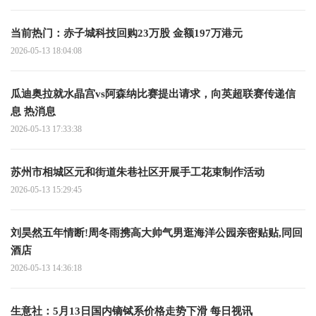
当前热门：赤子城科技回购23万股 金额197万港元
2026-05-13 18:04:08
瓜迪奥拉就水晶宫vs阿森纳比赛提出请求，向英超联赛传递信
息 热消息
2026-05-13 17:33:38
苏州市相城区元和街道朱巷社区开展手工花束制作活动
2026-05-13 15:29:45
刘昊然五年情断!周冬雨携高大帅气男逛海洋公园亲密贴贴,同回
酒店
2026-05-13 14:36:18
生意社：5月13日国内镝铽系价格走势下滑 每日视讯