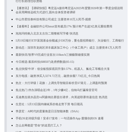
行行长助理任职资格
【播资讯】【调研快报】粤宏远A接待粤宏远A2025年度暨2026年第一季度业绩说明
会采用网络远程方式进行,面向全体投资者调研
中山市星恒泰科技有限公司成立 注册资本10万人民币-观察
【速看料】金融软件公司Intuit宣布裁员17% 预计将产生超3亿美元重组费用
泡泡玛特购入北京太古坊二期整栋写字楼 快消息
5月19日银行ETF富国基金份额减少330万份，重仓股招商银行、兴业银行、工商银行
新动态：深圳市龙岗区泽丰裁床加工中心（个体工商户）成立 注册资本1万人民币
最新快讯!智界V9完成行业首次110km/h三侧极限碰撞实测
今日精选:索辰科技(688507)龙虎榜数据(05-15)
焦点快报!午评：创业板指探底回升涨0.57%，机器人、氟化工等概念大涨
东方电缆：融资净买入3274.72万元，融资余额7.73亿元_今日热闻
热文：大行评级丨花旗：上调先导智能目标价至67港元，上调盈利预测
焦点热门:停办演唱会近2年，1年少赚4亿，伯纳乌打赢噪音官司
瓜迪奥拉就水晶宫vs阿森纳比赛提出请求，向英超联赛传递信息 热消息
生意社：5月13日国内镝铽系价格走势下滑 每日视讯
李彦宏：AI时代的度量衡是日活智能体数（DAA）
手机OS史诗级升级！安卓17发布：一句话操作App 最懂你的OS 速看
怎么全网都是"苦命"的追觅打工人？