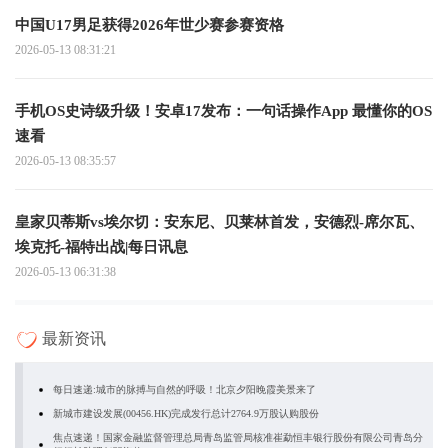
中国U17男足获得2026年世少赛参赛资格
2026-05-13 08:31:21
手机OS史诗级升级！安卓17发布：一句话操作App 最懂你的OS
速看
2026-05-13 08:35:57
皇家贝蒂斯vs埃尔切：安东尼、贝莱林首发，安德烈-席尔瓦、
埃克托-福特出战|每日讯息
2026-05-13 06:31:38
最新资讯
每日速递:城市的脉搏与自然的呼吸！北京夕阳晚霞美景来了
新城市建设发展(00456.HK)完成发行总计2764.9万股认购股份
焦点速递！国家金融监督管理总局青岛监管局核准崔勐恒丰银行股份有限公司青岛分