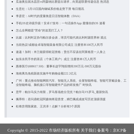
瓜迪奥拉就水晶宫vs阿森纳比赛提出请求，向英超联赛传递信息 热消息
生意社：5月13日国内镝铽系价格走势下滑 每日视讯
李彦宏：AI时代的度量衡是日活智能体数（DAA）
手机OS史诗级升级！安卓17发布：一句话操作App 最懂你的OS 速看
怎么全网都是"苦命"的追觅打工人？
比媒：比利时足协与帕尔多会谈，球员可能代表比利时踢世界杯 观点
当前热议!成都金卓瑞智能装备有限公司成立 注册资本100万人民币
速递！加利：米兰能获得欧冠资格；责任不应该在阿莱格里一人身上
如东永民手作奶茶店（个体工商户）成立 注册资本1万人民币
惠泰医疗(688617.SH)：董事长赵宇翔拟增持200万元-300万元股份
海南离岛免税新政实施半年购物金额222.2亿元
广州：重点推动智能网联汽车、智能无人系统、全屋智能终端、智能可穿戴设备、工
业智能终端、脑机接口等智能硬件产品的研发推广 时快讯
意甲：帕尔马实力有限，罗马客场抢分无忧？帕尔马VS罗马_最新快讯
佩蒂特：若问鼎欧冠阿森纳将迎质变，姆巴佩或成改写历史顶级强援
杜锋弃用陈家政、王洪泽！点解？分析有3个原因
Copyright © 2015-2022 市场经济版权所有
关于我们
备案号：
京ICP备