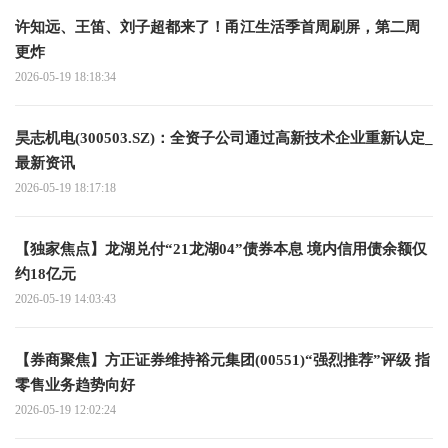
许知远、王笛、刘子超都来了！甬江生活季首周刷屏，第二周
更炸
2026-05-19 18:18:34
昊志机电(300503.SZ)：全资子公司通过高新技术企业重新认定_
最新资讯
2026-05-19 18:17:18
【独家焦点】龙湖兑付“21龙湖04”债券本息 境内信用债余额仅
约18亿元
2026-05-19 14:03:43
【券商聚焦】方正证券维持裕元集团(00551)“强烈推荐”评级 指
零售业务趋势向好
2026-05-19 12:02:24