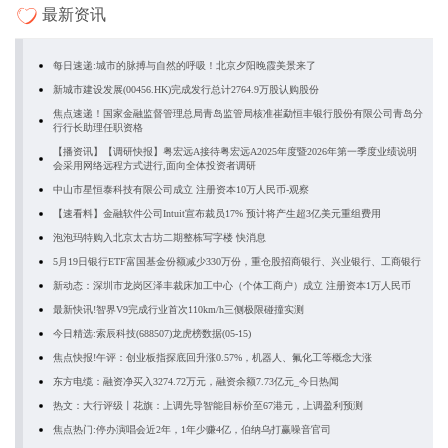
最新资讯
每日速递:城市的脉搏与自然的呼吸！北京夕阳晚霞美景来了
新城市建设发展(00456.HK)完成发行总计2764.9万股认购股份
焦点速递！国家金融监督管理总局青岛监管局核准崔勐恒丰银行股份有限公司青岛分
行行长助理任职资格
【播资讯】【调研快报】粤宏远A接待粤宏远A2025年度暨2026年第一季度业绩说明
会采用网络远程方式进行,面向全体投资者调研
中山市星恒泰科技有限公司成立 注册资本10万人民币-观察
【速看料】金融软件公司Intuit宣布裁员17% 预计将产生超3亿美元重组费用
泡泡玛特购入北京太古坊二期整栋写字楼 快消息
5月19日银行ETF富国基金份额减少330万份，重仓股招商银行、兴业银行、工商银行
新动态：深圳市龙岗区泽丰裁床加工中心（个体工商户）成立 注册资本1万人民币
最新快讯!智界V9完成行业首次110km/h三侧极限碰撞实测
今日精选:索辰科技(688507)龙虎榜数据(05-15)
焦点快报!午评：创业板指探底回升涨0.57%，机器人、氟化工等概念大涨
东方电缆：融资净买入3274.72万元，融资余额7.73亿元_今日热闻
热文：大行评级丨花旗：上调先导智能目标价至67港元，上调盈利预测
焦点热门:停办演唱会近2年，1年少赚4亿，伯纳乌打赢噪音官司