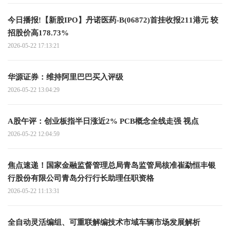
今日播报!【新股IPO】丹诺医药-B(06872)首挂收报211港元 较
招股价高178.73%
2026-05-22 17:13:21
华源证券：维持阿里巴巴买入评级
2026-05-22 13:04:29
A股午评：创业板指半日涨近2% PCB概念全线走强 视点
2026-05-22 12:04:59
焦点速递！国家金融监督管理总局青岛监管局核准崔勐恒丰银
行股份有限公司青岛分行行长助理任职资格
2026-05-22 11:13:31
全自动灵活编组、可重联解编技术市域车辆市场发展解析