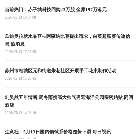
当前热门：赤子城科技回购23万股 金额197万港元
2026-05-13 18:04:08
瓜迪奥拉就水晶宫vs阿森纳比赛提出请求，向英超联赛传递信
息 热消息
2026-05-13 17:33:38
苏州市相城区元和街道朱巷社区开展手工花束制作活动
2026-05-13 15:29:45
刘昊然五年情断!周冬雨携高大帅气男逛海洋公园亲密贴贴,同回
酒店
2026-05-13 14:36:18
生意社：5月13日国内镝铽系价格走势下滑 每日视讯