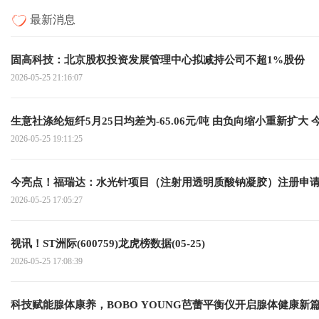
最新消息
固高科技：北京股权投资发展管理中心拟减持公司不超1%股份
2026-05-25 21:16:07
生意社涤纶短纤5月25日均差为-65.06元/吨 由负向缩小重新扩大 
2026-05-25 19:11:25
今亮点！福瑞达：水光针项目（注射用透明质酸钠凝胶）注册申
2026-05-25 17:05:27
视讯！ST洲际(600759)龙虎榜数据(05-25)
2026-05-25 17:08:39
科技赋能腺体康养，BOBO YOUNG芭蕾平衡仪开启腺体健康新