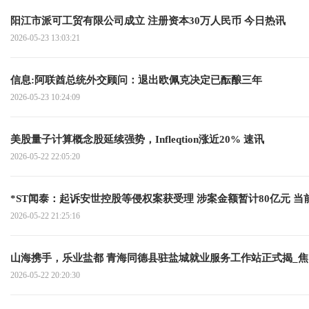
阳江市派可工贸有限公司成立 注册资本30万人民币 今日热讯
2026-05-23 13:03:21
信息:阿联酋总统外交顾问：退出欧佩克决定已酝酿三年
2026-05-23 10:24:09
美股量子计算概念股延续强势，Infleqtion涨近20% 速讯
2026-05-22 22:05:20
*ST闻泰：起诉安世控股等侵权案获受理 涉案金额暂计80亿元 当
2026-05-22 21:25:16
山海携手，乐业盐都 青海同德县驻盐城就业服务工作站正式揭
2026-05-22 20:20:30