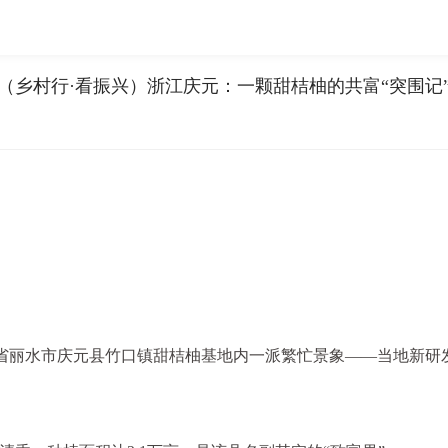
（乡村行·看振兴）浙江庆元：一颗甜桔柚的共富“突围记
，浙江省丽水市庆元县竹口镇甜桔柚基地内一派繁忙景象——当地