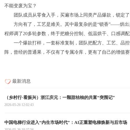
不能变废为宝？
团队成员从零食入手，买遍市场上同类产品爆款，锁定了
方向有了，工艺是难关。其中最复杂的是“锁香”——烘
程师调了20多轮参数，终于把糖分控制、低温烘干、口感调
一个爆款打样，一套标准复制，团队把配方、工艺、品控
阵，曾经的普通果，不仅有了专属冷库，更有了自己的增值赛
最新消息
（乡村行·看振兴）浙江庆元：一颗甜桔柚的共富“突围记”
2026-05-26 12:02:43
中国电梯行业进入“内生市场时代”：AI正重塑电梯焕新与后市场
2026-05-26 10:37:56