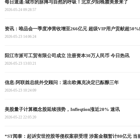
每日速递:城市的脉搏与自然的呼吸！北京夕阳晚霞美景来了
2026-05-24 09:28:57
资讯：唯品会一季度净营收增至266亿元 超级VIP用户贡献超50
2026-05-23 14:06:24
阳江市派可工贸有限公司成立 注册资本30万人民币 今日热讯
2026-05-23 13:03:21
信息:阿联酋总统外交顾问：退出欧佩克决定已酝酿三年
2026-05-23 10:24:09
美股量子计算概念股延续强势，Infleqtion涨近20% 速讯
2026-05-22 22:05:20
*ST闻泰：起诉安世控股等侵权案获受理 涉案金额暂计80亿元 当