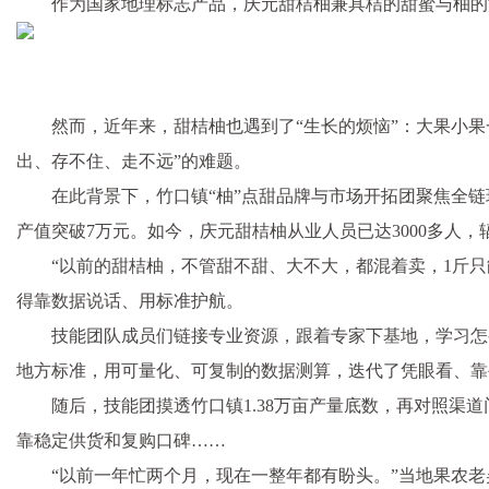
作为国家地理标志产品，庆元甜桔柚兼具桔的甜蜜与柚的清
然而，近年来，甜桔柚也遇到了“生长的烦恼”：大果小
出、存不住、走不远”的难题。
在此背景下，竹口镇“柚”点甜品牌与市场开拓团聚焦全链
产值突破7万元。如今，庆元甜桔柚从业人员已达3000多人，
“以前的甜桔柚，不管甜不甜、大不大，都混着卖，1斤只
得靠数据说话、用标准护航。
技能团队成员们链接专业资源，跟着专家下基地，学习怎
地方标准，用可量化、可复制的数据测算，迭代了凭眼看、靠
随后，技能团摸透竹口镇1.38万亩产量底数，再对照渠
靠稳定供货和复购口碑……
“以前一年忙两个月，现在一整年都有盼头。”当地果农