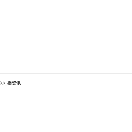
？
小_播资讯