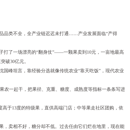
品品类不全，全产业链迟迟未打通……产业发展面临“产得
打了一场漂亮的“翻身仗”——一颗果卖到10元，一亩地最高
突破30亿元。
员沈国峰坦言，靠经验分选就像传统农业“靠天吃饭”，现代农业
果农一起干，把果径、克重、糖度、成熟度等指标一条条写进
糖度高于13度的特级果，直供高端门店；中等果走社区团购，依
小果，卖相不好，糖分却不低。过去任由它们烂在地里，现在能