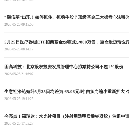
“翻倍基”出现！如何抓住、抓稳牛股？顶级基金三大操盘心法曝
2026-05-26 09:15:50
5月25日医疗器械ETF招商基金份额减少800万份，重仓股迈瑞
2026-05-26 08:14:17
固高科技：北京股权投资发展管理中心拟减持公司不超1%股份
2026-05-25 21:16:07
生意社涤纶短纤5月25日均差为-65.06元/吨 由负向缩小重新扩大 
2026-05-25 19:11:25
今亮点！福瑞达：水光针项目（注射用透明质酸钠凝胶）注册申
2026-05-25 17:05:27