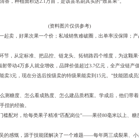
香，种植面积达2.1万亩，是该县名副其实的“致富果”。
(资料图片仅供参考)
果一起卖，好果次果一个价；私域销售难破圈，出单率没保障；产
环节，从定标准、把品控、链龙头、拓销路四个维度，为这颗果子
辐射带动4万多人就业增收，品牌价值超过3.7亿元，全产业链产值
能卖3元，现在分选后按级卖的特级果能卖到15元。”技能团成
么测糖度、怎么看成熟度、怎么建品质档案。学成后，他们带着
手捏的经验。
道门槛配对，给每类果子精准“匹配岗位”——果径80毫米以上、
老吴的感慨，源于技能团解决了一个难题——每年两三成裂果、