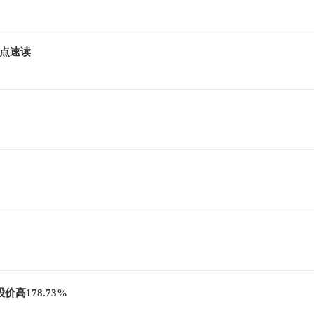
_焦点速读
价高178.73%