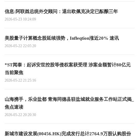
信息:阿联酋总统外交顾问：退出欧佩克决定已酝酿三年
2026-05-23 10:24:09
美股量子计算概念股延续强势，Infleqtion涨近20% 速讯
2026-05-22 22:05:20
*ST闻泰：起诉安世控股等侵权案获受理 涉案金额暂计80亿元
当前聚焦
2026-05-22 21:25:16
山海携手，乐业盐都 青海同德县驻盐城就业服务工作站正式揭_
焦点速读
2026-05-22 20:20:30
新城市建设发展(00456.HK)完成发行总计2764.9万股认购股份