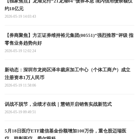
【独家焦点】龙湖兑付“21龙湖04”债券本息 境内信用债余额仅
约18亿元
2026-05-19 14:03:43
【券商聚焦】方正证券维持裕元集团(00551)“强烈推荐”评级 指
零售业务趋势向好
2026-05-19 12:02:24
新动态：深圳市龙岗区泽丰裁床加工中心（个体工商户）成立
注册资本1万人民币
2026-05-19 11:58:06
训战不脱节，业绩才在线｜慧销开启销售实战新范式
2026-05-19 09:49:51
5月18日医疗ETF建信基金份额增加100万份，重仓股迈瑞医
疗、联影医疗、爱尔眼科