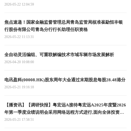
2026-05-22 12:04:59
焦点速递！国家金融监督管理总局青岛监管局核准崔勐恒丰银
行股份有限公司青岛分行行长助理任职资格
2026-05-22 11:13:31
全自动灵活编组、可重联解编技术市域车辆市场发展解析
2026-04-20 10:08:00
电讯盈科(00008.HK)股东周年大会通过末期股息每股28.48港分
2026-05-21 19:16:18
【播资讯】【调研快报】粤宏远A接待粤宏远A2025年度暨2026
年第一季度业绩说明会采用网络远程方式进行,面向全体投资者
调研
2026-05-21 17:58:51