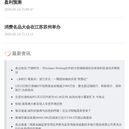
盈利预测
2026-05-14 15:09:47
消费名品大会在江苏苏州举办
2026-05-14 15:13:11
最新资讯
焦点热讯:宁德时代：与Solarpro Holding合作的大型储能项目在保加利亚成功并网投
运
（乡村行·看振兴）浙江庆元：一颗甜桔柚的共富“突围记”
5月25日医疗器械ETF招商基金份额减少800万份，重仓股迈瑞医疗、联影医疗、英科
医疗-当前热讯
生意社涤纶短纤5月25日均差为-65.06元/吨 由负向缩小重新扩大 今热点
快报:港珠澳大桥呈现人车货齐增态势
每日速递:城市的脉搏与自然的呼吸！北京夕阳晚霞美景来了
新城市建设发展(00456.HK)完成发行总计2764.9万股认购股份
焦点速递！国家金融监督管理总局青岛监管局核准崔勐恒丰银行股份有限公司青岛分
行行长助理任职资格