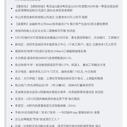
【播资讯】【调研快报】粤宏远A接待粤宏远A2025年度暨2026年第一季度业绩说明
会采用网络远程方式进行,面向全体投资者调研
中山市星恒泰科技有限公司成立 注册资本10万人民币-观察
【速看料】金融软件公司Intuit宣布裁员17% 预计将产生超3亿美元重组费用
泡泡玛特购入北京太古坊二期整栋写字楼 快消息
5月19日银行ETF富国基金份额减少330万份，重仓股招商银行、兴业银行、工商银行
新动态：深圳市龙岗区泽丰裁床加工中心（个体工商户）成立 注册资本1万人民币
最新快讯!智界V9完成行业首次110km/h三侧极限碰撞实测
今日精选:索辰科技(688507)龙虎榜数据(05-15)
焦点快报!午评：创业板指探底回升涨0.57%，机器人、氟化工等概念大涨
东方电缆：融资净买入3274.72万元，融资余额7.73亿元_今日热闻
热文：大行评级丨花旗：上调先导智能目标价至67港元，上调盈利预测
焦点热门:停办演唱会近2年，1年少赚4亿，伯纳乌打赢噪音官司
瓜迪奥拉就水晶宫vs阿森纳比赛提出请求，向英超联赛传递信息 热消息
生意社：5月13日国内镝铽系价格走势下滑 每日视讯
李彦宏：AI时代的度量衡是日活智能体数（DAA）
手机OS史诗级升级！安卓17发布：一句话操作App 最懂你的OS 速看
怎么全网都是"苦命"的追觅打工人？
比媒：比利时足协与帕尔多会谈，球员可能代表比利时踢世界杯 观点