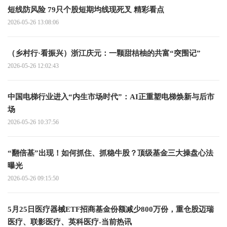
短线防风险 79只个股短期均线现死叉 精彩看点
2026-05-26 13:08:06
（乡村行·看振兴）浙江庆元：一颗甜桔柚的共富“突围记”
2026-05-26 12:02:43
中国电梯行业进入“内生市场时代”：AI正重塑电梯焕新与后市
场
2026-05-26 10:37:56
“翻倍基”出现！如何抓住、抓稳牛股？顶级基金三大操盘心法
曝光
2026-05-26 09:15:50
5月25日医疗器械ETF招商基金份额减少800万份，重仓股迈瑞
医疗、联影医疗、英科医疗-当前热讯