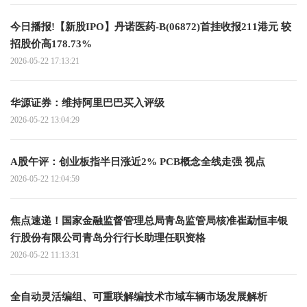
今日播报!【新股IPO】丹诺医药-B(06872)首挂收报211港元 较
招股价高178.73%
2026-05-22 17:13:21
华源证券：维持阿里巴巴买入评级
2026-05-22 13:04:29
A股午评：创业板指半日涨近2% PCB概念全线走强 视点
2026-05-22 12:04:59
焦点速递！国家金融监督管理总局青岛监管局核准崔勐恒丰银
行股份有限公司青岛分行行长助理任职资格
2026-05-22 11:13:31
全自动灵活编组、可重联解编技术市域车辆市场发展解析