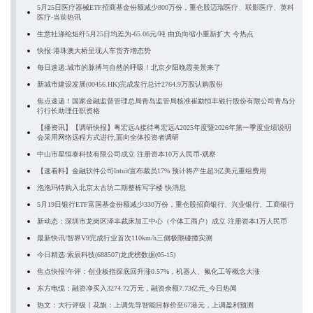
5月25日医疗器械ETF招商基金份额减少800万份，重仓股迈瑞医疗、联影医疗、英科
医疗-当前热讯
生意社涤纶短纤5月25日均差为-65.06元/吨 由负向缩小重新扩大 今热点
快报:港珠澳大桥呈现人车货齐增态势
每日速递:城市的脉搏与自然的呼吸！北京夕阳晚霞美景来了
新城市建设发展(00456.HK)完成发行总计2764.9万股认购股份
焦点速递！国家金融监督管理总局青岛监管局核准崔勐恒丰银行股份有限公司青岛分
行行长助理任职资格
【播资讯】【调研快报】粤宏远A接待粤宏远A2025年度暨2026年第一季度业绩说明
会采用网络远程方式进行,面向全体投资者调研
中山市星恒泰科技有限公司成立 注册资本10万人民币-观察
【速看料】金融软件公司Intuit宣布裁员17% 预计将产生超3亿美元重组费用
泡泡玛特购入北京太古坊二期整栋写字楼 快消息
5月19日银行ETF富国基金份额减少330万份，重仓股招商银行、兴业银行、工商银行
新动态：深圳市龙岗区泽丰裁床加工中心（个体工商户）成立 注册资本1万人民币
最新快讯!智界V9完成行业首次110km/h三侧极限碰撞实测
今日精选:索辰科技(688507)龙虎榜数据(05-15)
焦点快报!午评：创业板指探底回升涨0.57%，机器人、氟化工等概念大涨
东方电缆：融资净买入3274.72万元，融资余额7.73亿元_今日热闻
热文：大行评级丨花旗：上调先导智能目标价至67港元，上调盈利预测