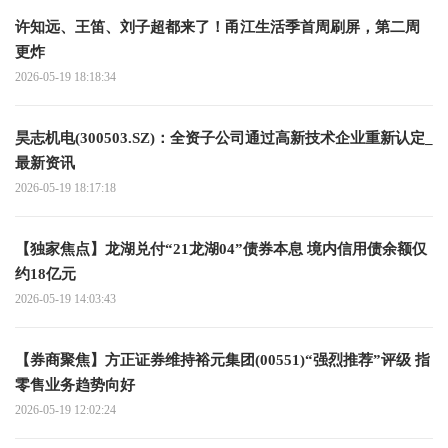
许知远、王笛、刘子超都来了！甬江生活季首周刷屏，第二周
更炸
2026-05-19 18:18:34
昊志机电(300503.SZ)：全资子公司通过高新技术企业重新认定_
最新资讯
2026-05-19 18:17:18
【独家焦点】龙湖兑付“21龙湖04”债券本息 境内信用债余额仅
约18亿元
2026-05-19 14:03:43
【券商聚焦】方正证券维持裕元集团(00551)“强烈推荐”评级 指
零售业务趋势向好
2026-05-19 12:02:24