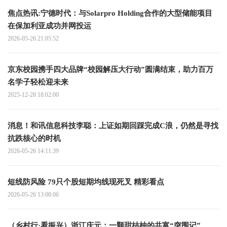
焦点热讯:宁德时代：与Solarpro Holding合作的大型储能项目
在保加利亚成功并网投运
2026-05-26 21:05:52
京东校园携手四大品牌“校园解压大行动”圆满结束，助力百万
名学子轻松迎未来
2025-12-28 18:02:00
消息！和讯信息科技李聪：上证如期回踩完成C浪，仍然是寻找
抗跌核心的时机
2026-05-26 14:11:39
短线防风险 79只个股短期均线现死叉 精彩看点
2026-05-26 13:08:06
（乡村行·看振兴）浙江庆元：一颗甜桔柚的共富“突围记”