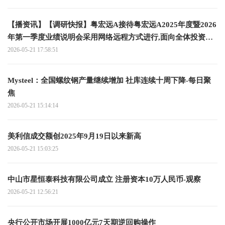
【播资讯】【调研快报】粤宏远A接待粤宏远A2025年度暨2026
年第一季度业绩说明会采用网络远程方式进行,面向全体投资者
调研
2026-05-21 17:58:51
Mysteel：全国螺纹钢产量继续增加 社库连续十周下降-每日聚
焦
2026-05-21 15:14:14
美利信成交额创2025年9月19日以来新高
2026-05-21 15:03:25
中山市星恒泰科技有限公司成立 注册资本10万人民币-观察
2026-05-21 12:56:21
央行公开市场开展1000亿元7天期逆回购操作