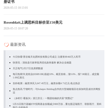
册证书
2026-05-15 18:13:01
Rosenblatt上调思科目标价至150美元
2026-05-15 18:07:20
最新资讯
今日快看!景谷银天化肥科技有限公司成立 注册资本460万人民币
快资讯：清徐县行政审批局优化政务服务 解决企业难题
天正电气5月27日龙虎榜数据
每日热闻!玖龙纸业(02689.HK)涨超10%，截至发稿，涨9.6%，报7.08港元，成交额
1.09亿港元
实朴检测：融资净买入647.49万元，融资余额4.71亿元-焦点热议
焦点热讯:宁德时代：与Solarpro Holding合作的大型储能项目在保加利亚成功并网投
运
（乡村行·看振兴）浙江庆元：一颗甜桔柚的共富“突围记”
5月25日医疗器械ETF招商基金份额减少800万份，重仓股迈瑞医疗、联影医疗、英科
医疗-当前热讯