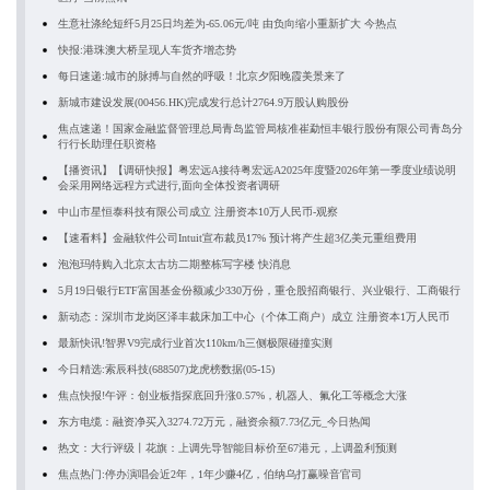
生意社涤纶短纤5月25日均差为-65.06元/吨 由负向缩小重新扩大 今热点
快报:港珠澳大桥呈现人车货齐增态势
每日速递:城市的脉搏与自然的呼吸！北京夕阳晚霞美景来了
新城市建设发展(00456.HK)完成发行总计2764.9万股认购股份
焦点速递！国家金融监督管理总局青岛监管局核准崔勐恒丰银行股份有限公司青岛分
行行长助理任职资格
【播资讯】【调研快报】粤宏远A接待粤宏远A2025年度暨2026年第一季度业绩说明
会采用网络远程方式进行,面向全体投资者调研
中山市星恒泰科技有限公司成立 注册资本10万人民币-观察
【速看料】金融软件公司Intuit宣布裁员17% 预计将产生超3亿美元重组费用
泡泡玛特购入北京太古坊二期整栋写字楼 快消息
5月19日银行ETF富国基金份额减少330万份，重仓股招商银行、兴业银行、工商银行
新动态：深圳市龙岗区泽丰裁床加工中心（个体工商户）成立 注册资本1万人民币
最新快讯!智界V9完成行业首次110km/h三侧极限碰撞实测
今日精选:索辰科技(688507)龙虎榜数据(05-15)
焦点快报!午评：创业板指探底回升涨0.57%，机器人、氟化工等概念大涨
东方电缆：融资净买入3274.72万元，融资余额7.73亿元_今日热闻
热文：大行评级丨花旗：上调先导智能目标价至67港元，上调盈利预测
焦点热门:停办演唱会近2年，1年少赚4亿，伯纳乌打赢噪音官司