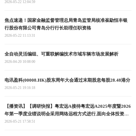
2026-05-22 12:04:59
焦点速递！国家金融监督管理总局青岛监管局核准崔勐恒丰银
行股份有限公司青岛分行行长助理任职资格
2026-05-22 11:13:31
全自动灵活编组、可重联解编技术市域车辆市场发展解析
2026-04-20 10:08:00
电讯盈科(00008.HK)股东周年大会通过末期股息每股28.48港分
2026-05-21 19:16:18
【播资讯】【调研快报】粤宏远A接待粤宏远A2025年度暨2026
年第一季度业绩说明会采用网络远程方式进行,面向全体投资者
调研
2026-05-21 17:58:51