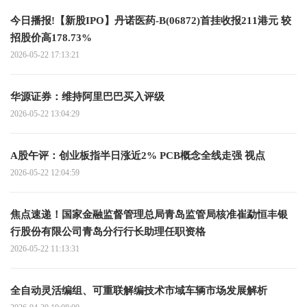
今日播报!【新股IPO】丹诺医药-B(06872)首挂收报211港元 较
招股价高178.73%
2026-05-22 17:13:21
华源证券：维持阿里巴巴买入评级
2026-05-22 13:04:29
A股午评：创业板指半日涨近2% PCB概念全线走强 视点
2026-05-22 12:04:59
焦点速递！国家金融监督管理总局青岛监管局核准崔勐恒丰银
行股份有限公司青岛分行行长助理任职资格
2026-05-22 11:13:31
全自动灵活编组、可重联解编技术市域车辆市场发展解析