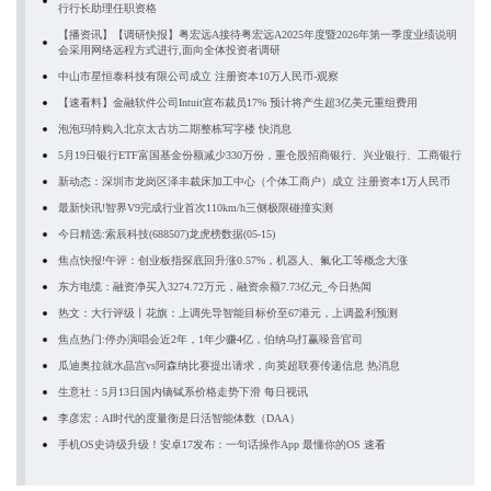
行行长助理任职资格
【播资讯】【调研快报】粤宏远A接待粤宏远A2025年度暨2026年第一季度业绩说明
会采用网络远程方式进行,面向全体投资者调研
中山市星恒泰科技有限公司成立 注册资本10万人民币-观察
【速看料】金融软件公司Intuit宣布裁员17% 预计将产生超3亿美元重组费用
泡泡玛特购入北京太古坊二期整栋写字楼 快消息
5月19日银行ETF富国基金份额减少330万份，重仓股招商银行、兴业银行、工商银行
新动态：深圳市龙岗区泽丰裁床加工中心（个体工商户）成立 注册资本1万人民币
最新快讯!智界V9完成行业首次110km/h三侧极限碰撞实测
今日精选:索辰科技(688507)龙虎榜数据(05-15)
焦点快报!午评：创业板指探底回升涨0.57%，机器人、氟化工等概念大涨
东方电缆：融资净买入3274.72万元，融资余额7.73亿元_今日热闻
热文：大行评级丨花旗：上调先导智能目标价至67港元，上调盈利预测
焦点热门:停办演唱会近2年，1年少赚4亿，伯纳乌打赢噪音官司
瓜迪奥拉就水晶宫vs阿森纳比赛提出请求，向英超联赛传递信息 热消息
生意社：5月13日国内镝铽系价格走势下滑 每日视讯
李彦宏：AI时代的度量衡是日活智能体数（DAA）
手机OS史诗级升级！安卓17发布：一句话操作App 最懂你的OS 速看