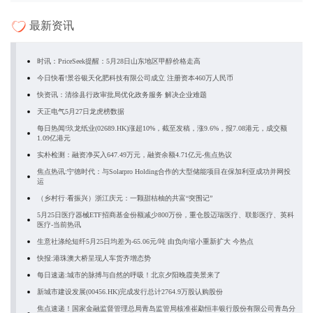
最新资讯
时讯：PriceSeek提醒：5月28日山东地区甲醇价格走高
今日快看!景谷银天化肥科技有限公司成立 注册资本460万人民币
快资讯：清徐县行政审批局优化政务服务 解决企业难题
天正电气5月27日龙虎榜数据
每日热闻!玖龙纸业(02689.HK)涨超10%，截至发稿，涨9.6%，报7.08港元，成交额
1.09亿港元
实朴检测：融资净买入647.49万元，融资余额4.71亿元-焦点热议
焦点热讯:宁德时代：与Solarpro Holding合作的大型储能项目在保加利亚成功并网投
运
（乡村行·看振兴）浙江庆元：一颗甜桔柚的共富“突围记”
5月25日医疗器械ETF招商基金份额减少800万份，重仓股迈瑞医疗、联影医疗、英科
医疗-当前热讯
生意社涤纶短纤5月25日均差为-65.06元/吨 由负向缩小重新扩大 今热点
快报:港珠澳大桥呈现人车货齐增态势
每日速递:城市的脉搏与自然的呼吸！北京夕阳晚霞美景来了
新城市建设发展(00456.HK)完成发行总计2764.9万股认购股份
焦点速递！国家金融监督管理总局青岛监管局核准崔勐恒丰银行股份有限公司青岛分