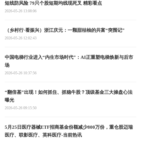
短线防风险 79只个股短期均线现死叉 精彩看点
2026-05-26 13:08:06
（乡村行·看振兴）浙江庆元：一颗甜桔柚的共富“突围记”
2026-05-26 12:02:43
中国电梯行业进入“内生市场时代”：AI正重塑电梯焕新与后市
场
2026-05-26 10:37:56
“翻倍基”出现！如何抓住、抓稳牛股？顶级基金三大操盘心法
曝光
2026-05-26 09:15:50
5月25日医疗器械ETF招商基金份额减少800万份，重仓股迈瑞
医疗、联影医疗、英科医疗-当前热讯