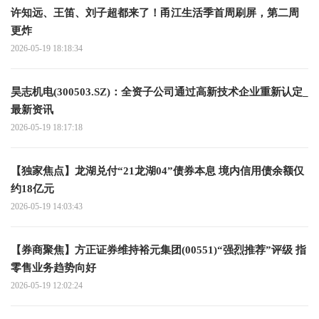
许知远、王笛、刘子超都来了！甬江生活季首周刷屏，第二周
更炸
2026-05-19 18:18:34
昊志机电(300503.SZ)：全资子公司通过高新技术企业重新认定_
最新资讯
2026-05-19 18:17:18
【独家焦点】龙湖兑付“21龙湖04”债券本息 境内信用债余额仅
约18亿元
2026-05-19 14:03:43
【券商聚焦】方正证券维持裕元集团(00551)“强烈推荐”评级 指
零售业务趋势向好
2026-05-19 12:02:24