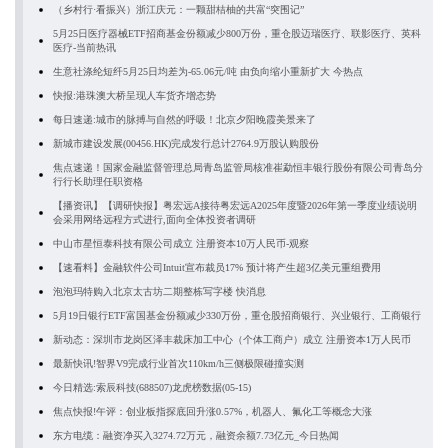
（乡村行·看振兴）浙江庆元：一颗甜桔柚的共富“突围记”
5月25日医疗器械ETF招商基金份额减少800万份，重仓股迈瑞医疗、联影医疗、英科
医疗-当前热讯
生意社涤纶短纤5月25日均差为-65.06元/吨 由负向缩小重新扩大 今热点
快报:港珠澳大桥呈现人车货齐增态势
每日速递:城市的脉搏与自然的呼吸！北京夕阳晚霞美景来了
新城市建设发展(00456.HK)完成发行总计2764.9万股认购股份
焦点速递！国家金融监督管理总局青岛监管局核准崔勐恒丰银行股份有限公司青岛分
行行长助理任职资格
【播资讯】【调研快报】粤宏远A接待粤宏远A2025年度暨2026年第一季度业绩说明
会采用网络远程方式进行,面向全体投资者调研
中山市星恒泰科技有限公司成立 注册资本10万人民币-观察
【速看料】金融软件公司Intuit宣布裁员17% 预计将产生超3亿美元重组费用
泡泡玛特购入北京太古坊二期整栋写字楼 快消息
5月19日银行ETF富国基金份额减少330万份，重仓股招商银行、兴业银行、工商银行
新动态：深圳市龙岗区泽丰裁床加工中心（个体工商户）成立 注册资本1万人民币
最新快讯!智界V9完成行业首次110km/h三侧极限碰撞实测
今日精选:索辰科技(688507)龙虎榜数据(05-15)
焦点快报!午评：创业板指探底回升涨0.57%，机器人、氟化工等概念大涨
东方电缆：融资净买入3274.72万元，融资余额7.73亿元_今日热闻