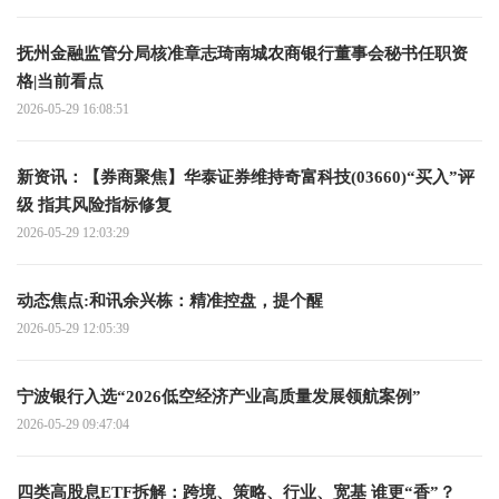
抚州金融监管分局核准章志琦南城农商银行董事会秘书任职资
格|当前看点
2026-05-29 16:08:51
新资讯：【券商聚焦】华泰证券维持奇富科技(03660)“买入”评
级 指其风险指标修复
2026-05-29 12:03:29
动态焦点:和讯余兴栋：精准控盘，提个醒
2026-05-29 12:05:39
宁波银行入选“2026低空经济产业高质量发展领航案例”
2026-05-29 09:47:04
四类高股息ETF拆解：跨境、策略、行业、宽基 谁更“香”？