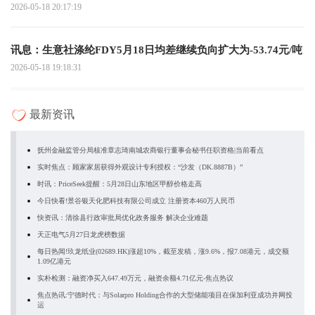
2026-05-18 20:17:19
讯息：生意社涤纶FDY5月18日均差继续负向扩大为-53.74元/吨
2026-05-18 19:18:31
最新资讯
抚州金融监管分局核准章志琦南城农商银行董事会秘书任职资格|当前看点
实时焦点：顾家家居获得外观设计专利授权：“沙发（DK.8887B）”
时讯：PriceSeek提醒：5月28日山东地区甲醇价格走高
今日快看!景谷银天化肥科技有限公司成立 注册资本460万人民币
快资讯：清徐县行政审批局优化政务服务 解决企业难题
天正电气5月27日龙虎榜数据
每日热闻!玖龙纸业(02689.HK)涨超10%，截至发稿，涨9.6%，报7.08港元，成交额
1.09亿港元
实朴检测：融资净买入647.49万元，融资余额4.71亿元-焦点热议
焦点热讯:宁德时代：与Solarpro Holding合作的大型储能项目在保加利亚成功并网投
运